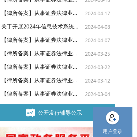
【律所备案】从事证券法律业务律师事务所备案基本信息情况表（截至2024年4月12日)
2024-04-17
关于开展2024年信息技术系统服务机构年度备案的通知
2024-04-08
【律所备案】从事证券法律业务律师事务所备案基本信息情况表（截至2024年3月29日)
2024-04-07
【律所备案】从事证券法律业务律师事务所备案基本信息情况表（截至2024年3月22日)
2024-03-25
【律所备案】从事证券法律业务律师事务所备案基本信息情况表（截至2024年3月15日)
2024-03-22
【律所备案】从事证券法律业务律师事务所备案基本信息情况表（截至2024年3月8日)
2024-03-12
【律所备案】从事证券法律业务律师事务所备案基本信息情况表（截至2024年3月1日)
2024-03-04
公开发行辅导公示
用户登录