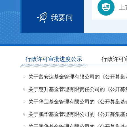
上
我要问
行政许可审批进度公示
行政许可