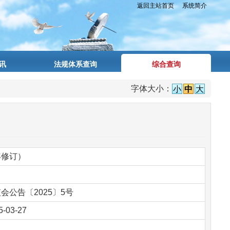
返回主站首页
系统简介
讯
法规体系查询
综合查询
字体大小：
小
中
大
年修订）
会公告〔2025〕5号
5-03-27